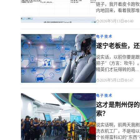
链子，我开着皮卡跑牧
内地回来，看着我那堆满
2026年5月13日
140
电子技术
遂宁老板些，还
说实话，以前你要是跟
把子”（方言：吹牛）
精英们才玩得转的高...
2026年5月12日
147
电子技术
这才是荆州伢的
索？
说实话啊，前两天我刷
洗衣机工厂，不是咱以
个长得蛮科幻的“东西”在