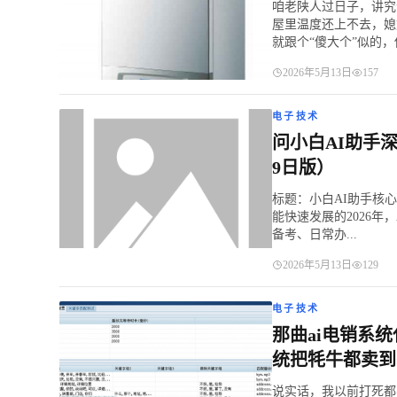
咱老陕人过日子，讲究
屋里温度还上不去，媳
就跟个“傻大个”似的，你
2026年5月13日
157
电子技术
问小白AI助手
9日版）
标题：小白AI助手核
能快速发展的2026
备考、日常办...
2026年5月13日
129
电子技术
那曲ai电销系
统把牦牛都卖到
说实话，我以前打死都