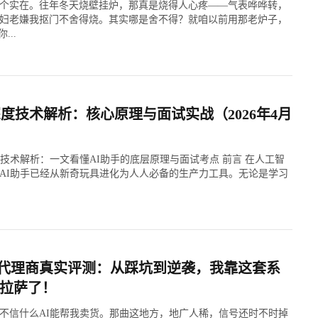
个实在。往年冬天烧壁挂炉，那真是烧得人心疼——气表哗哗转，
妇老嫌我抠门不舍得烧。其实哪是舍不得？就咱以前用那老炉子，
...
深度技术解析：核心原理与面试实战（2026年4月
心技术解析：一文看懂AI助手的底层原理与面试考点 前言 在人工智
年，AI助手已经从新奇玩具进化为人人必备的生产力工具。无论是学习
统代理商真实评测：从踩坑到逆袭，我靠这套系
拉萨了！
不信什么AI能帮我卖货。那曲这地方，地广人稀，信号还时不时掉