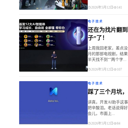
2026年5月12日
141
电子技术
还在为找片翻到
子”了！
上周我回老家，差点没
月的那部电视剧，结果
半天找不到“”两个字...
2026年5月12日
107
电子技术
踩了三个月坑，
讲真，开发AI助手这
把辛酸泪。老话说得好
会儿，市面上...
2026年5月12日
84