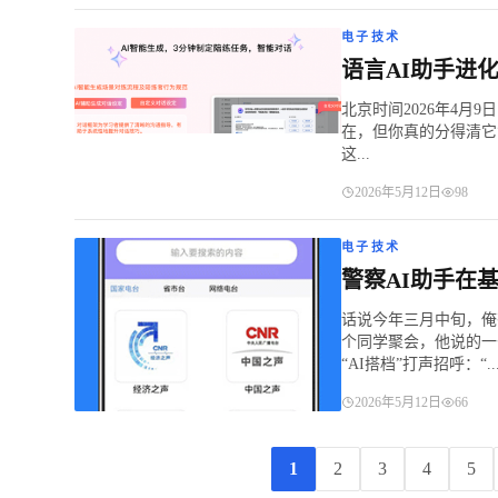
电子技术
语言AI助手进化
北京时间2026年4月9
在，但你真的分得清它
这...
2026年5月12日
98
电子技术
警察AI助手在
话说今年三月中旬，俺
个同学聚会，他说的一
“AI搭档”打声招呼：“..
2026年5月12日
66
1
2
3
4
5