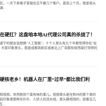
区，一天下来嗓子冒烟也见不着几个客户。直到上个月，我堂弟从
...
在硬扛？这盘咱本地AI代理公司真的杀拢了！
遂宁的朋友说想搞“人工智能”，十个人里头有九个半都觉得你在“扯
。大家印象里头，那是成都高新区或者北上广深那些穿西装打领带的
硬核老乡！机器人在厂里“过早”都比我们利
短视频，突然刷到个蛮有味的事儿。视频里头是在荆州的那个美的
前印象里那种灰扑扑、人挤人的流水线，里头静悄悄的，就看见几
...