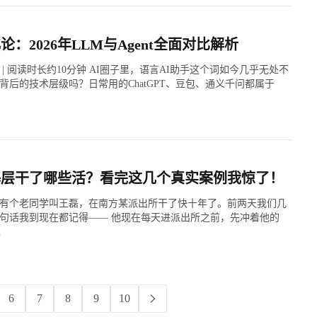
论：2026年LLM与Agent全面对比解析
日 | 阅读时长约10分钟 AI圈子里，语言AI助手这个词如今几乎无处不
背后的技术层级吗？日常用的ChatGPT、豆包、通义千问都属于
基层干了哪些活？看完这几个真实案例我惊了！
有个老同学叫王磊，在南方某派出所干了快十年了。前两天我们几
句话我到现在都记得—— 他现在每天进派出所之前，先冲着他的
.
6
7
8
9
10