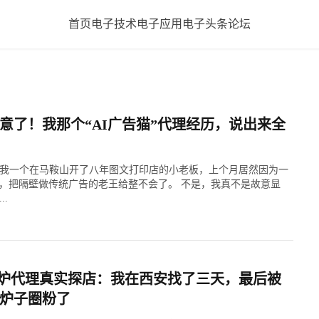
首页
电子技术
电子应用
电子头条
论坛
意了！我那个“AI广告猫”代理经历，说出来全
我一个在马鞍山开了八年图文打印店的小老板，上个月居然因为一
东西，把隔壁做传统广告的老王给整不会了。 不是，我真不是故意显
.
挂炉代理真实探店：我在西安找了三天，最后被
的炉子圈粉了